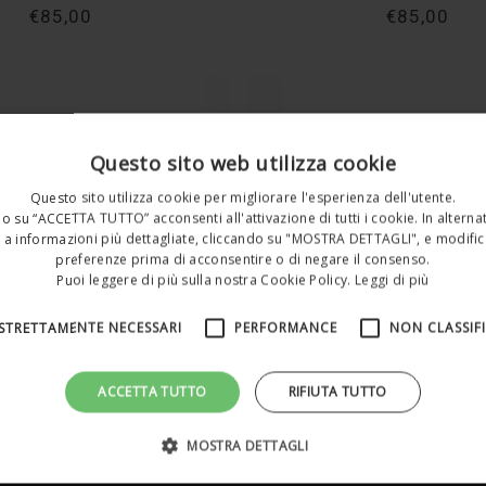
€85,00
€85,00
Questo sito web utilizza cookie
Questo sito utilizza cookie per migliorare l'esperienza dell'utente.
o su “ACCETTA TUTTO” acconsenti all'attivazione di tutti i cookie. In alterna
Buone Vacanze!
a informazioni più dettagliate, cliccando su "MOSTRA DETTAGLI", e modific
preferenze prima di acconsentire o di negare il consenso.
Puoi leggere di più sulla nostra Cookie Policy.
Leggi di più
Tutti gli ordini ricevuti dopo il 4 Agosto verranno evasi
ODEON
ODEON
a partire dal 25 Agosto 2026
ODN44
ODN37
STRETTAMENTE NECESSARI
PERFORMANCE
NON CLASSIF
€85,00
€85,00
Non mostrare più il messaggio.
ACCETTA TUTTO
RIFIUTA TUTTO
MOSTRA DETTAGLI