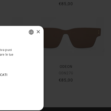
€85,00
×
ITALIAN
tiva puoi
ENGLISH
are le tue
ODEON
ODN27G
ICATI
€85,00